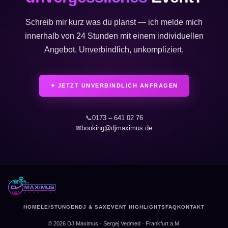
Schreib mir kurz was du planst — ich melde mich
innerhalb von 24 Stunden mit einem individuellen
Angebot. Unverbindlich, unkompliziert.
✦ JETZT UNVERBINDLICH ANFRAGEN
📞
0173 – 641 02 76
✉
booking@djmaximus.de
HOME
LEISTUNGEN
DJ & SAX
EVENT HIGHLIGHTS
FAQ
KONTAKT
© 2026 DJ Maximus · Sergej Vedmed · Frankfurt a.M.